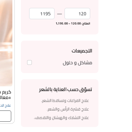
أقل سعر
أعلى سعر
—
المتاح: 120.00 – 1,195.00
التجميعات
مشاكل و حلول
تسوّق حسب العناية بالشعر
كريم م
+معالج
علاج الفراغات وتساقط الشعر.
علاج الحب
علاج قشرة الرأس والشعر.
علاج التشابك والهيشان والتقصف.