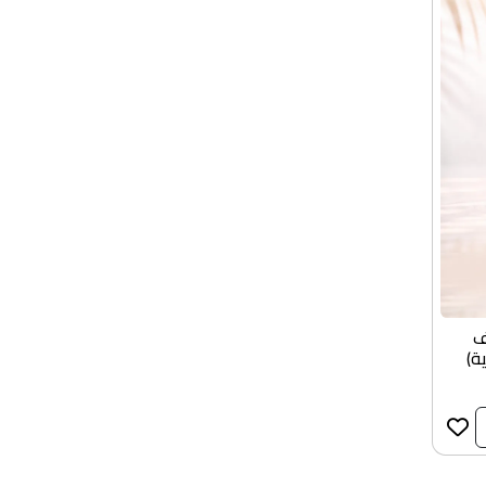
(تنظيف
ة)