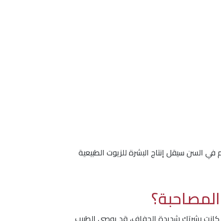
ى كبار السن والأشخاص الذين تتجاوز أعمارهم 40 عامًا، حيث مع التقدم في السن سيقل إنتاج البشرة للزيوت الطبيعية
المصاحبة؟
إذا كانت بشرتك شديدة الجفاف، قد يوصي الطبيب